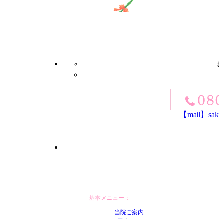
【mail】saku
基本メニュー：
当院ご案内