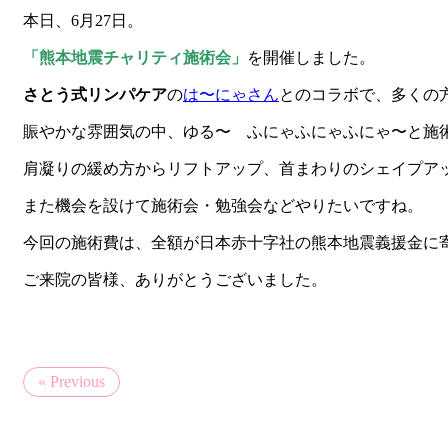
本日、6月27日。
「熊本地震チャリティ施術会」
を開催しました。
さとう式リンパケア
の
は〜にゃさん
とのコラボで、多くの
賑やかな雰囲気の中、ゆる〜 ふにゃふにゃふにゃ〜と施
肩凝りの緩め方からリフトアップ、首まわりのシェイプア
また機会を設けて施術会・勉強会などやりたいですね。
今回の施術費は、全額が日本赤十字社の熊本地震義援金に
ご来院の皆様、ありがとうございました。
« Previous