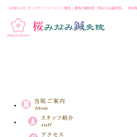
【お知らせ】チャリティーイベントご報告｜練馬の鍼灸院「桜みなみ鍼灸院」 桜台駅