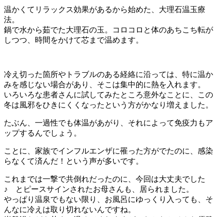
温かくてリラックス効果があるから始めた、大理石温玉療
法。
鍋で水から茹でた大理石の玉。コロコロと体のあちこち転が
しつつ、時間をかけて芯まで温めます。
冷え切った箇所やトラブルのある経絡に沿っては、特に温か
みを感じない場合があり、そこは集中的に熱を入れます。
いろいろな患者さんに試してみたところ意外なことに、この
冬は風邪をひきにくくなったという方がかなり増えました。
たぶん、一過性でも体温があがり、それによって免疫力もア
ップするんでしょう。
ことに、家族でインフルエンザに罹った方がでたのに、感染
らなくて済んだ！という声が多いです。
これまでは一撃で共倒れだったのに、今回は大丈夫でした
♪ とピースサインされたお母さんも、居られました。
やっぱり温泉でもない限り、お風呂にゆっくり入っても、そ
んなに冷えは取り切れないんですね。